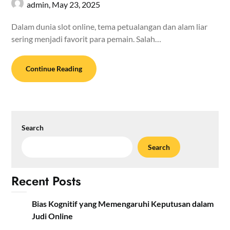
admin,
May 23, 2025
Dalam dunia slot online, tema petualangan dan alam liar
sering menjadi favorit para pemain. Salah…
Continue Reading
Search
Search
Recent Posts
Bias Kognitif yang Memengaruhi Keputusan dalam
Judi Online