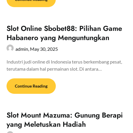
Slot Online Sbobet88: Pilihan Game
Habanero yang Menguntungkan
admin,
May 30, 2025
Industri judi online di Indonesia terus berkembang pesat,
terutama dalam hal permainan slot. Di antara…
Continue Reading
Slot Mount Mazuma: Gunung Berapi
yang Meletuskan Hadiah