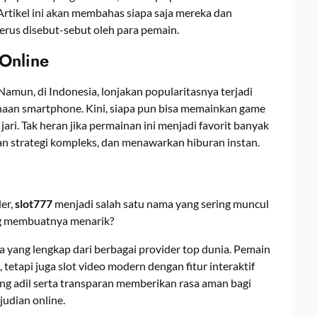
Artikel ini akan membahas siapa saja mereka dan
erus disebut-sebut oleh para pemain.
 Online
 Namun, di Indonesia, lonjakan popularitasnya terjadi
naan smartphone. Kini, siapa pun bisa memainkan game
ri. Tak heran jika permainan ini menjadi favorit banyak
 strategi kompleks, dan menawarkan hiburan instan.
der,
slot777
menjadi salah satu nama yang sering muncul
ng membuatnya menarik?
a yang lengkap dari berbagai provider top dunia. Pemain
tetapi juga slot video modern dengan fitur interaktif
ng adil serta transparan memberikan rasa aman bagi
judian online.