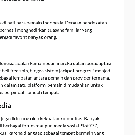
us di hati para pemain Indonesia. Dengan pendekatan
berhasil menghadirkan suasana familiar yang
njadi favorit banyak orang.
 Indonesia adalah kemampuan mereka dalam beradaptasi
 beli free spin, hingga sistem jackpot progresif menjadi
 sebagai jembatan antara pemain dan provider ternama.
n dalam satu platform, pemain dimudahkan untuk
us berpindah-pindah tempat.
edia
ot juga didorong oleh kekuatan komunitas. Banyak
 di berbagai forum maupun media sosial. Slot777,
skusi karena dianggap sebagai tempat bermain yang