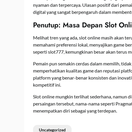
nyaman dan terpercaya. Ulasan positif dari pem
digital yang sangat berpengaruh dalam membentu
Penutup: Masa Depan Slot Onli
Melihat tren yang ada, slot online masih akan t
memahami preferensi lokal, menyajikan game berk
seperti slot777, kemungkinan besar akan terus 
Pemain pun semakin cerdas dalam memilih, tidak h
memperhatikan kualitas game dan reputasi platfo
platform yang benar-benar konsisten dan inovat
kompetitif ini.
Slot online mungkin terlihat sederhana, namun di
persaingan tersebut, nama-nama seperti Pragmatic
menempatkan diri sebagai yang terdepan.
Uncategorized