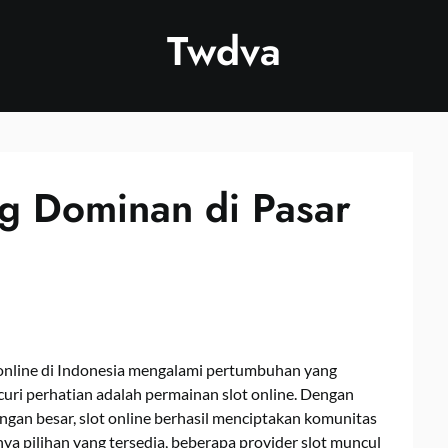
Twdva
ng Dominan di Pasar
 online di Indonesia mengalami pertumbuhan yang
curi perhatian adalah permainan slot online. Dengan
ngan besar, slot online berhasil menciptakan komunitas
a pilihan yang tersedia, beberapa provider slot muncul