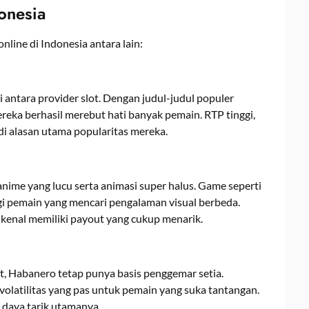
donesia
line di Indonesia antara lain:
di antara provider slot. Dengan judul-judul populer
ereka berhasil merebut hati banyak pemain. RTP tinggi,
di alasan utama popularitas mereka.
anime yang lucu serta animasi super halus. Game seperti
i pemain yang mencari pengalaman visual berbeda.
ikenal memiliki payout yang cukup menarik.
t, Habanero tetap punya basis penggemar setia.
volatilitas yang pas untuk pemain yang suka tantangan.
 daya tarik utamanya.