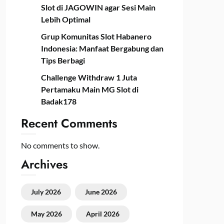
Slot di JAGOWIN agar Sesi Main
Lebih Optimal
Grup Komunitas Slot Habanero
Indonesia: Manfaat Bergabung dan
Tips Berbagi
Challenge Withdraw 1 Juta
Pertamaku Main MG Slot di
Badak178
Recent Comments
No comments to show.
Archives
July 2026
June 2026
May 2026
April 2026