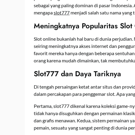
sebagai yang paling dominan di pasar Indonesia. 
mengapa
slot777
menjadi salah satu nama yang t
Meningkatnya Popularitas Slot
Slot online bukanlah hal baru di dunia perjudian.
seiring meningkatnya akses internet dan penggu
favorit mereka hanya dengan beberapa sentuhan ja
orang karena mudah dimainkan, tak membutuhkan
Slot777 dan Daya Tariknya
Di tengah persaingan ketat antar situs dan provi
dalam percakapan para penggemar slot. Apa ya
Pertama, slot777 dikenal karena koleksi game-ny
tidak hanya disuguhkan dengan permainan klasik, 
dan grafis menawan. Kedua, sistem permainan ya
pemain, sesuatu yang sangat penting di dunia per