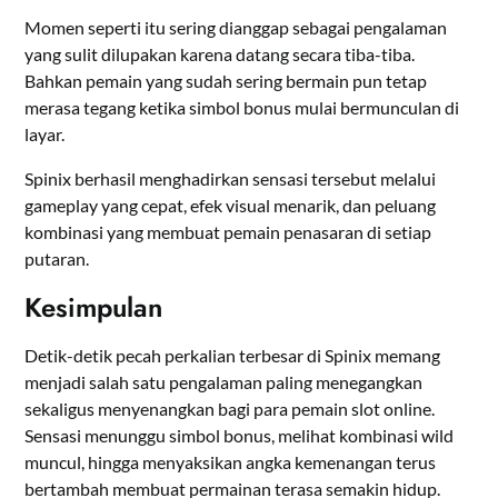
Momen seperti itu sering dianggap sebagai pengalaman
yang sulit dilupakan karena datang secara tiba-tiba.
Bahkan pemain yang sudah sering bermain pun tetap
merasa tegang ketika simbol bonus mulai bermunculan di
layar.
Spinix berhasil menghadirkan sensasi tersebut melalui
gameplay yang cepat, efek visual menarik, dan peluang
kombinasi yang membuat pemain penasaran di setiap
putaran.
Kesimpulan
Detik-detik pecah perkalian terbesar di Spinix memang
menjadi salah satu pengalaman paling menegangkan
sekaligus menyenangkan bagi para pemain slot online.
Sensasi menunggu simbol bonus, melihat kombinasi wild
muncul, hingga menyaksikan angka kemenangan terus
bertambah membuat permainan terasa semakin hidup.