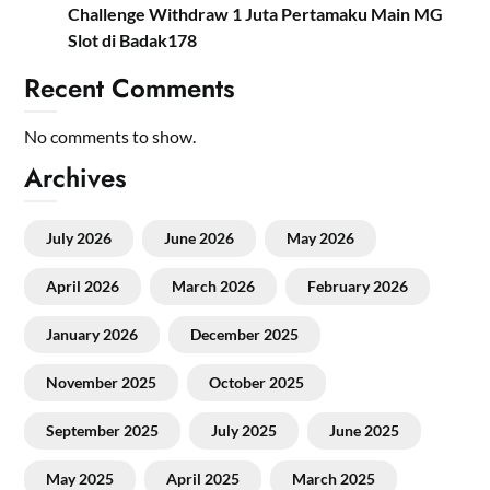
Challenge Withdraw 1 Juta Pertamaku Main MG
Slot di Badak178
Recent Comments
No comments to show.
Archives
July 2026
June 2026
May 2026
April 2026
March 2026
February 2026
January 2026
December 2025
November 2025
October 2025
September 2025
July 2025
June 2025
May 2025
April 2025
March 2025