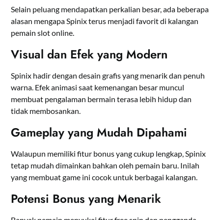
Selain peluang mendapatkan perkalian besar, ada beberapa
alasan mengapa Spinix terus menjadi favorit di kalangan
pemain slot online.
Visual dan Efek yang Modern
Spinix hadir dengan desain grafis yang menarik dan penuh
warna. Efek animasi saat kemenangan besar muncul
membuat pengalaman bermain terasa lebih hidup dan
tidak membosankan.
Gameplay yang Mudah Dipahami
Walaupun memiliki fitur bonus yang cukup lengkap, Spinix
tetap mudah dimainkan bahkan oleh pemain baru. Inilah
yang membuat game ini cocok untuk berbagai kalangan.
Potensi Bonus yang Menarik
Banyak pemain menyukai fitur free spin dan pengganda