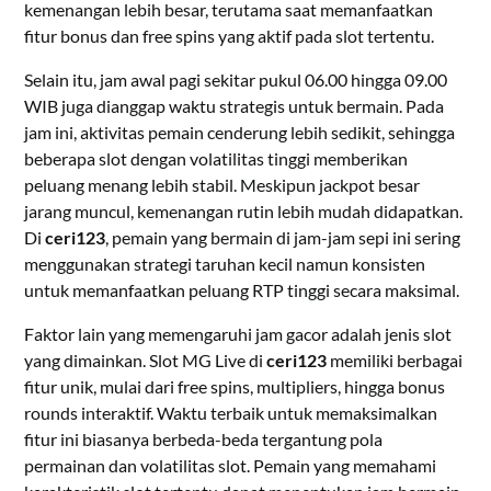
kemenangan lebih besar, terutama saat memanfaatkan
fitur bonus dan free spins yang aktif pada slot tertentu.
Selain itu, jam awal pagi sekitar pukul 06.00 hingga 09.00
WIB juga dianggap waktu strategis untuk bermain. Pada
jam ini, aktivitas pemain cenderung lebih sedikit, sehingga
beberapa slot dengan volatilitas tinggi memberikan
peluang menang lebih stabil. Meskipun jackpot besar
jarang muncul, kemenangan rutin lebih mudah didapatkan.
Di
ceri123
, pemain yang bermain di jam-jam sepi ini sering
menggunakan strategi taruhan kecil namun konsisten
untuk memanfaatkan peluang RTP tinggi secara maksimal.
Faktor lain yang memengaruhi jam gacor adalah jenis slot
yang dimainkan. Slot MG Live di
ceri123
memiliki berbagai
fitur unik, mulai dari free spins, multipliers, hingga bonus
rounds interaktif. Waktu terbaik untuk memaksimalkan
fitur ini biasanya berbeda-beda tergantung pola
permainan dan volatilitas slot. Pemain yang memahami