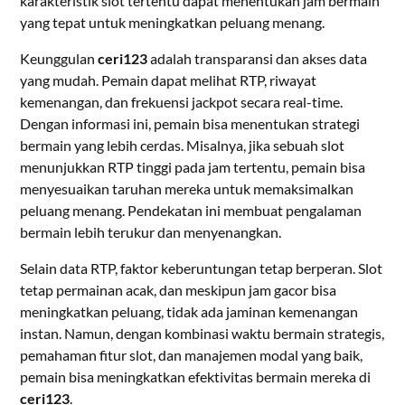
karakteristik slot tertentu dapat menentukan jam bermain
yang tepat untuk meningkatkan peluang menang.
Keunggulan
ceri123
adalah transparansi dan akses data
yang mudah. Pemain dapat melihat RTP, riwayat
kemenangan, dan frekuensi jackpot secara real-time.
Dengan informasi ini, pemain bisa menentukan strategi
bermain yang lebih cerdas. Misalnya, jika sebuah slot
menunjukkan RTP tinggi pada jam tertentu, pemain bisa
menyesuaikan taruhan mereka untuk memaksimalkan
peluang menang. Pendekatan ini membuat pengalaman
bermain lebih terukur dan menyenangkan.
Selain data RTP, faktor keberuntungan tetap berperan. Slot
tetap permainan acak, dan meskipun jam gacor bisa
meningkatkan peluang, tidak ada jaminan kemenangan
instan. Namun, dengan kombinasi waktu bermain strategis,
pemahaman fitur slot, dan manajemen modal yang baik,
pemain bisa meningkatkan efektivitas bermain mereka di
ceri123
.