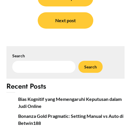
navigation
Next post
Search
Search
Recent Posts
Bias Kognitif yang Memengaruhi Keputusan dalam
Judi Online
Bonanza Gold Pragmatic: Setting Manual vs Auto di
Betwin188