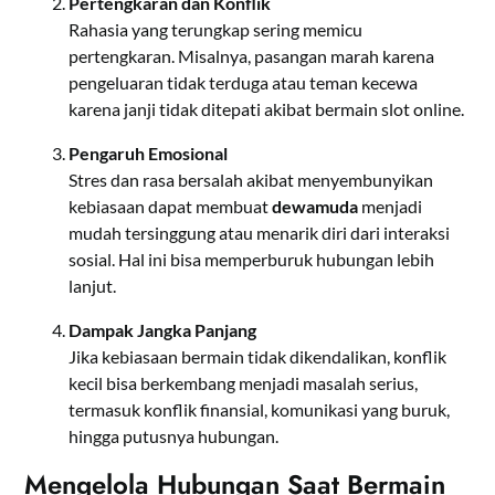
Pertengkaran dan Konflik
Rahasia yang terungkap sering memicu
pertengkaran. Misalnya, pasangan marah karena
pengeluaran tidak terduga atau teman kecewa
karena janji tidak ditepati akibat bermain slot online.
Pengaruh Emosional
Stres dan rasa bersalah akibat menyembunyikan
kebiasaan dapat membuat
dewamuda
menjadi
mudah tersinggung atau menarik diri dari interaksi
sosial. Hal ini bisa memperburuk hubungan lebih
lanjut.
Dampak Jangka Panjang
Jika kebiasaan bermain tidak dikendalikan, konflik
kecil bisa berkembang menjadi masalah serius,
termasuk konflik finansial, komunikasi yang buruk,
hingga putusnya hubungan.
Mengelola Hubungan Saat Bermain