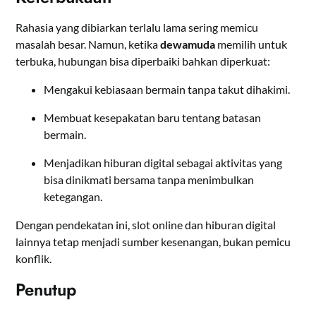
Rahasia yang dibiarkan terlalu lama sering memicu
masalah besar. Namun, ketika
dewamuda
memilih untuk
terbuka, hubungan bisa diperbaiki bahkan diperkuat:
Mengakui kebiasaan bermain tanpa takut dihakimi.
Membuat kesepakatan baru tentang batasan
bermain.
Menjadikan hiburan digital sebagai aktivitas yang
bisa dinikmati bersama tanpa menimbulkan
ketegangan.
Dengan pendekatan ini, slot online dan hiburan digital
lainnya tetap menjadi sumber kesenangan, bukan pemicu
konflik.
Penutup