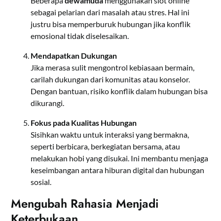
Beberapa
dewamuda
menggunakan slot online
sebagai pelarian dari masalah atau stres. Hal ini
justru bisa memperburuk hubungan jika konflik
emosional tidak diselesaikan.
Mendapatkan Dukungan
Jika merasa sulit mengontrol kebiasaan bermain,
carilah dukungan dari komunitas atau konselor.
Dengan bantuan, risiko konflik dalam hubungan bisa
dikurangi.
Fokus pada Kualitas Hubungan
Sisihkan waktu untuk interaksi yang bermakna,
seperti berbicara, berkegiatan bersama, atau
melakukan hobi yang disukai. Ini membantu menjaga
keseimbangan antara hiburan digital dan hubungan
sosial.
Mengubah Rahasia Menjadi
Keterbukaan