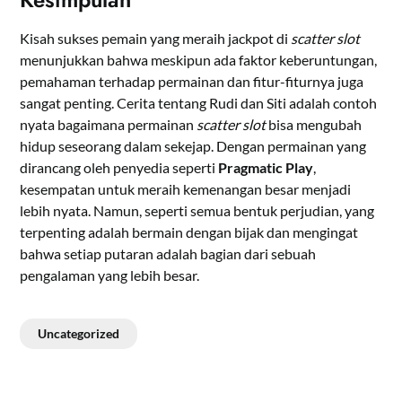
Kisah sukses pemain yang meraih jackpot di
scatter slot
menunjukkan bahwa meskipun ada faktor keberuntungan,
pemahaman terhadap permainan dan fitur-fiturnya juga
sangat penting. Cerita tentang Rudi dan Siti adalah contoh
nyata bagaimana permainan
scatter slot
bisa mengubah
hidup seseorang dalam sekejap. Dengan permainan yang
dirancang oleh penyedia seperti
Pragmatic Play
,
kesempatan untuk meraih kemenangan besar menjadi
lebih nyata. Namun, seperti semua bentuk perjudian, yang
terpenting adalah bermain dengan bijak dan mengingat
bahwa setiap putaran adalah bagian dari sebuah
pengalaman yang lebih besar.
Uncategorized