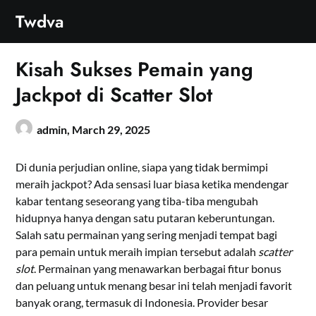
Skip
Twdva
to
content
Kisah Sukses Pemain yang
Jackpot di Scatter Slot
admin,
March 29, 2025
Di dunia perjudian online, siapa yang tidak bermimpi
meraih jackpot? Ada sensasi luar biasa ketika mendengar
kabar tentang seseorang yang tiba-tiba mengubah
hidupnya hanya dengan satu putaran keberuntungan.
Salah satu permainan yang sering menjadi tempat bagi
para pemain untuk meraih impian tersebut adalah
scatter
slot
. Permainan yang menawarkan berbagai fitur bonus
dan peluang untuk menang besar ini telah menjadi favorit
banyak orang, termasuk di Indonesia. Provider besar