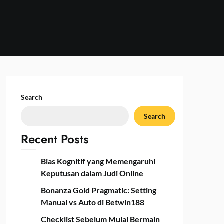
Search
Search
Recent Posts
Bias Kognitif yang Memengaruhi
Keputusan dalam Judi Online
Bonanza Gold Pragmatic: Setting
Manual vs Auto di Betwin188
Checklist Sebelum Mulai Bermain