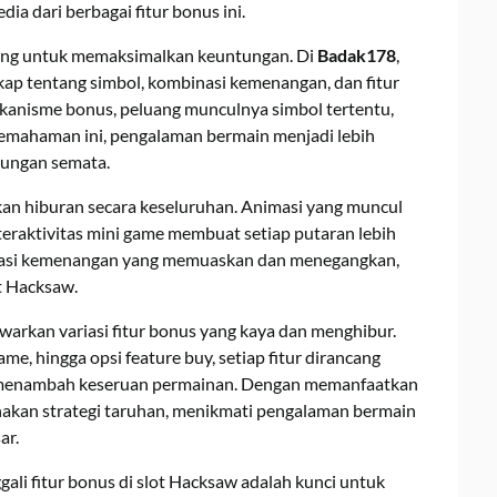
ia dari berbagai fitur bonus ini.
ing untuk memaksimalkan keuntungan. Di
Badak178
,
kap tentang simbol, kombinasi kemenangan, dan fitur
kanisme bonus, peluang munculnya simbol tertentu,
pemahaman ini, pengalaman bermain menjadi lebih
tungan semata.
tkan hiburan secara keseluruhan. Animasi yang muncul
interaktivitas mini game membuat setiap putaran lebih
asi kemenangan yang memuaskan dan menegangkan,
ot Hacksaw.
arkan variasi fitur bonus yang kaya dan menghibur.
game, hingga opsi feature buy, setiap fitur dirancang
 menambah keseruan permainan. Dengan memanfaatkan
ncanakan strategi taruhan, menikmati pengalaman bermain
ar.
li fitur bonus di slot Hacksaw adalah kunci untuk