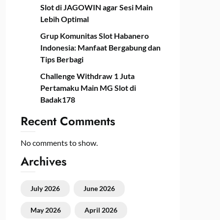
Slot di JAGOWIN agar Sesi Main
Lebih Optimal
Grup Komunitas Slot Habanero
Indonesia: Manfaat Bergabung dan
Tips Berbagi
Challenge Withdraw 1 Juta
Pertamaku Main MG Slot di
Badak178
Recent Comments
No comments to show.
Archives
July 2026
June 2026
May 2026
April 2026