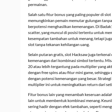
permainan.
Salah satu fitur bonus yang paling populer di slot
memungkinkan pemain memutar gulungan tanpa m
berpotensi menghasilkan kemenangan. Di Badak17
scatter, yang muncul di posisi tertentu untuk me
kesempatan tambahan untuk menang, tetapi jug
slot tanpa tekanan kehilangan uang.
Selain putaran gratis, slot Hacksaw juga terkenal 
kemenangan dari kombinasi simbol tertentu. Mis
20 atau lebih tergantung pada multiplier yang ak
dengan free spins atau fitur mini game, sehingg
dengan potensi kemenangan yang besar. Strateg
multiplier ini untuk meningkatkan return dari set
Fitur bonus lain yang menambah keseruan adalah 
lain untuk membentuk kombinasi menang. Keunik
sering hadir dengan efek tambahan, seperti men