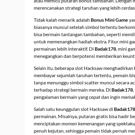
atau memicu putaran bonus tambahan. Dengan me
merencanakan strategi taruhan yang lebih cerd
Tidak kalah menarik adalah
Bonus Mini Game
yan
biasanya muncul setelah simbol tertentu berkomb
bisa bermain tantangan tambahan, seperti memil
untuk memenangkan hadiah ekstra. Fitur mini g
permainan lebih interaktif. Di
Badak178
, mini g
menegangkan dan berpotensi memberikan keunt
Selain itu, beberapa slot Hacksaw menghadirkan
membayar sejumlah taruhan tertentu, pemain bis
tanpa menunggu simbol scatter muncul secara aca
terhadap strategi bermain mereka. Di
Badak178
,
pengalaman bermain yang cepat dan ingin memak
Salah satu keunggulan slot Hacksaw di
Badak17
permainan. Misalnya, putaran gratis bisa hadir b
menciptakan momen kemenangan yang spektakuler
penuh kejutan, sehingga pemain tidak pernah me