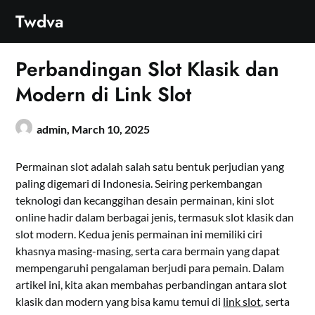
Skip
Twdva
to
content
Perbandingan Slot Klasik dan
Modern di Link Slot
admin,
March 10, 2025
Permainan slot adalah salah satu bentuk perjudian yang
paling digemari di Indonesia. Seiring perkembangan
teknologi dan kecanggihan desain permainan, kini slot
online hadir dalam berbagai jenis, termasuk slot klasik dan
slot modern. Kedua jenis permainan ini memiliki ciri
khasnya masing-masing, serta cara bermain yang dapat
mempengaruhi pengalaman berjudi para pemain. Dalam
artikel ini, kita akan membahas perbandingan antara slot
klasik dan modern yang bisa kamu temui di
link slot
, serta