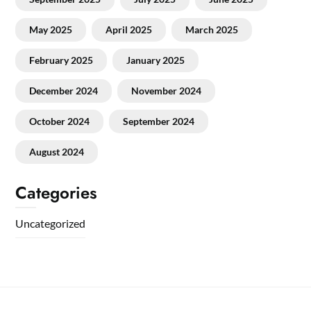
May 2025
April 2025
March 2025
February 2025
January 2025
December 2024
November 2024
October 2024
September 2024
August 2024
Categories
Uncategorized