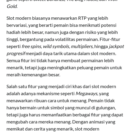
Gold
.
Slot modern biasanya menawarkan RTP yang lebih
bervariasi, yang berarti pemain bisa menikmati potensi
hadiah lebih besar, namun juga dengan risiko yang lebih
tinggi, bergantung pada volatilitas permainan. Fitur-fitur
seperti
free spins
,
wild symbols
,
multipliers
, hingga
jackpot
progresif
menjadi daya tarik utama dalam slot modern.
Semua fitur ini tidak hanya membuat permainan lebih
menarik, tetapi juga meningkatkan peluang pemain untuk
meraih kemenangan besar.
Salah satu fitur yang menjadi ciri khas dari slot modern
adalah adanya mekanisme seperti
Megaways
, yang
menawarkan ribuan cara untuk menang. Pemain tidak
hanya bermain untuk simbol yang muncul di gulungan,
tetapi juga harus memanfaatkan berbagai fitur yang dapat
mengubah cara mereka menang. Dengan animasi yang
memikat dan cerita yang menarik, slot modern