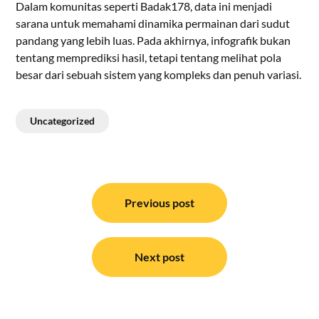
Dalam komunitas seperti Badak178, data ini menjadi
sarana untuk memahami dinamika permainan dari sudut
pandang yang lebih luas. Pada akhirnya, infografik bukan
tentang memprediksi hasil, tetapi tentang melihat pola
besar dari sebuah sistem yang kompleks dan penuh variasi.
Uncategorized
Post
navigation
Previous post
Next post