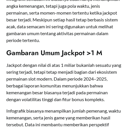
angka kemenangan, tetapi juga pola waktu, jenis
permainan, serta momen-momen tertentu ketika jackpot
besar terjadi. Meskipun setiap hasil tetap berbasis sistem
acak, data semacam ini sering digunakan untuk melihat
gambaran umum tentang aktivitas permainan dalam
periode tertentu.
Gambaran Umum Jackpot >1 M
Jackpot dengan nilai di atas 1 miliar bukanlah sesuatu yang
sering terjadi, tetapi tetap menjadi bagian dari ekosistem
permainan slot modern. Dalam periode 2024–2025,
berbagai laporan komunitas menunjukkan bahwa
kemenangan besar biasanya terjadi pada permainan
dengan volatilitas tinggi dan fitur bonus kompleks.
Infografik biasanya menampilkan jumlah pemenang, waktu
kemenangan, serta jenis game yang memberikan hasil
tersebut. Data ini membantu memberikan perspektif