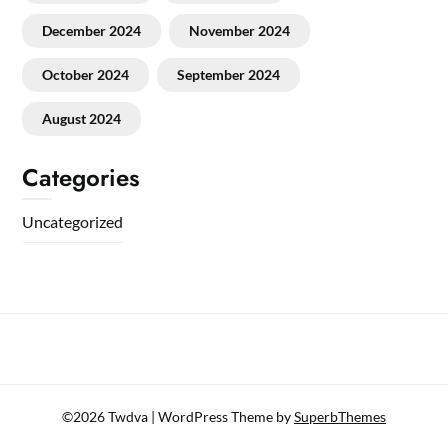
December 2024
November 2024
October 2024
September 2024
August 2024
Categories
Uncategorized
©2026 Twdva
| WordPress Theme by
SuperbThemes