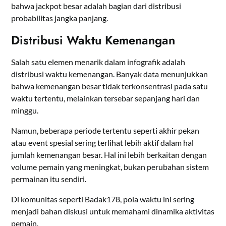
bahwa jackpot besar adalah bagian dari distribusi
probabilitas jangka panjang.
Distribusi Waktu Kemenangan
Salah satu elemen menarik dalam infografik adalah
distribusi waktu kemenangan. Banyak data menunjukkan
bahwa kemenangan besar tidak terkonsentrasi pada satu
waktu tertentu, melainkan tersebar sepanjang hari dan
minggu.
Namun, beberapa periode tertentu seperti akhir pekan
atau event spesial sering terlihat lebih aktif dalam hal
jumlah kemenangan besar. Hal ini lebih berkaitan dengan
volume pemain yang meningkat, bukan perubahan sistem
permainan itu sendiri.
Di komunitas seperti Badak178, pola waktu ini sering
menjadi bahan diskusi untuk memahami dinamika aktivitas
pemain.