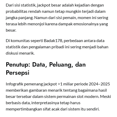
Dari sisi statistik, jackpot besar adalah kejadian dengan
probabilitas rendah namun tetap mungkin terjadi dalam
jangka panjang. Namun dari sisi pemain, momen ini sering
terasa lebih menonjol karena dampak emosionalnya yang
besar.
Di komunitas seperti Badak178, perbedaan antara data
statistik dan pengalaman pribadi ini sering menjadi bahan
diskusi menarik.
Penutup: Data, Peluang, dan
Persepsi
Infografik pemenang jackpot >1 miliar periode 2024–2025
memberikan gambaran menarik tentang bagaimana hasil
besar tersebar dalam sistem permainan slot modern. Meski
berbasis data, interpretasinya tetap harus
mempertimbangkan sifat acak dari sistem itu sendiri.