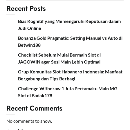
Recent Posts
Bias Kognitif yang Memengaruhi Keputusan dalam
Judi Online
Bonanza Gold Pragmatic: Setting Manual vs Auto di
Betwin188
Checklist Sebelum Mulai Bermain Slot di
JAGOWIN agar Sesi Main Lebih Optimal
Grup Komunitas Slot Habanero Indonesia: Manfaat
Bergabung dan Tips Berbagi
Challenge Withdraw 1 Juta Pertamaku Main MG
Slot di Badak178
Recent Comments
No comments to show.