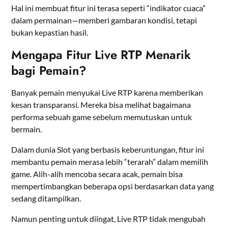
Hal ini membuat fitur ini terasa seperti “indikator cuaca”
dalam permainan—memberi gambaran kondisi, tetapi
bukan kepastian hasil.
Mengapa Fitur Live RTP Menarik
bagi Pemain?
Banyak pemain menyukai Live RTP karena memberikan
kesan transparansi. Mereka bisa melihat bagaimana
performa sebuah game sebelum memutuskan untuk
bermain.
Dalam dunia Slot yang berbasis keberuntungan, fitur ini
membantu pemain merasa lebih “terarah” dalam memilih
game. Alih-alih mencoba secara acak, pemain bisa
mempertimbangkan beberapa opsi berdasarkan data yang
sedang ditampilkan.
Namun penting untuk diingat, Live RTP tidak mengubah