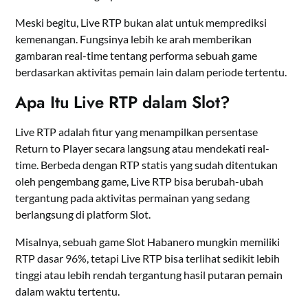
Meski begitu, Live RTP bukan alat untuk memprediksi
kemenangan. Fungsinya lebih ke arah memberikan
gambaran real-time tentang performa sebuah game
berdasarkan aktivitas pemain lain dalam periode tertentu.
Apa Itu Live RTP dalam Slot?
Live RTP adalah fitur yang menampilkan persentase
Return to Player secara langsung atau mendekati real-
time. Berbeda dengan RTP statis yang sudah ditentukan
oleh pengembang game, Live RTP bisa berubah-ubah
tergantung pada aktivitas permainan yang sedang
berlangsung di platform Slot.
Misalnya, sebuah game Slot Habanero mungkin memiliki
RTP dasar 96%, tetapi Live RTP bisa terlihat sedikit lebih
tinggi atau lebih rendah tergantung hasil putaran pemain
dalam waktu tertentu.