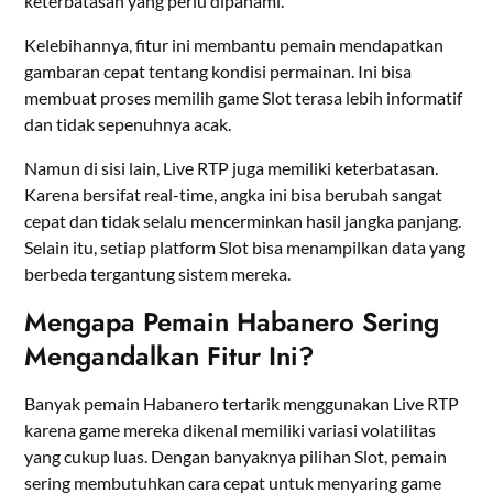
keterbatasan yang perlu dipahami.
Kelebihannya, fitur ini membantu pemain mendapatkan
gambaran cepat tentang kondisi permainan. Ini bisa
membuat proses memilih game Slot terasa lebih informatif
dan tidak sepenuhnya acak.
Namun di sisi lain, Live RTP juga memiliki keterbatasan.
Karena bersifat real-time, angka ini bisa berubah sangat
cepat dan tidak selalu mencerminkan hasil jangka panjang.
Selain itu, setiap platform Slot bisa menampilkan data yang
berbeda tergantung sistem mereka.
Mengapa Pemain Habanero Sering
Mengandalkan Fitur Ini?
Banyak pemain Habanero tertarik menggunakan Live RTP
karena game mereka dikenal memiliki variasi volatilitas
yang cukup luas. Dengan banyaknya pilihan Slot, pemain
sering membutuhkan cara cepat untuk menyaring game