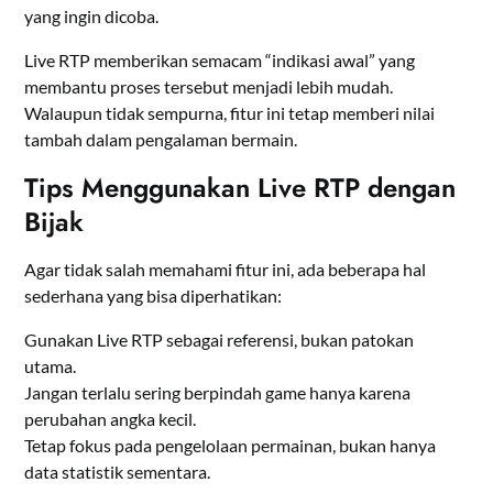
yang ingin dicoba.
Live RTP memberikan semacam “indikasi awal” yang
membantu proses tersebut menjadi lebih mudah.
Walaupun tidak sempurna, fitur ini tetap memberi nilai
tambah dalam pengalaman bermain.
Tips Menggunakan Live RTP dengan
Bijak
Agar tidak salah memahami fitur ini, ada beberapa hal
sederhana yang bisa diperhatikan:
Gunakan Live RTP sebagai referensi, bukan patokan
utama.
Jangan terlalu sering berpindah game hanya karena
perubahan angka kecil.
Tetap fokus pada pengelolaan permainan, bukan hanya
data statistik sementara.