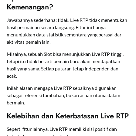
Kemenangan?
Jawabannya sederhana: tidak. Live RTP tidak menentukan
hasil permainan secara langsung. Fitur ini hanya
menunjukkan data statistik sementara yang berasal dari
aktivitas pemain lain.
Misalnya, sebuah Slot bisa menunjukkan Live RTP tinggi,
tetapi itu tidak berarti pemain baru akan mendapatkan
hasil yang sama. Setiap putaran tetap independen dan
acak.
Inilah alasan mengapa Live RTP sebaiknya digunakan
sebagai referensi tambahan, bukan acuan utama dalam
bermain.
Kelebihan dan Keterbatasan Live RTP
Seperti fitur lainnya, Live RTP memiliki sisi positif dan