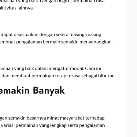
iasaan yang baik. Dengan begitu, permainan bisa
ktivitas lainnya.
 dapat disesuaikan dengan selera masing-masing
 membuat pengalaman bermain semakin menyenangkan.
anaan yang baik dalam mengatur modal. Cara ini
an membuat permainan tetap terasa sebagai hiburan.
makin Banyak
ngan semakin besarnya minat masyarakat terhadap
 variasi permainan yang lengkap serta pengalaman