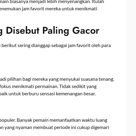
main biasanya menjadi lebih menyenangkan. Itulah
nemukan jam favorit mereka untuk menikmati
g Disebut Paling Gacor
berikut sering dianggap sebagai jam favorit oleh para
adi pilihan bagi mereka yang menyukai suasana tenang.
okus menikmati permainan. Tidak sedikit yang
rbaik untuk berburu sensasi kemenangan besar.
 populer. Banyak pemain memanfaatkan waktu luang
nan yang nyaman membuat periode ini cukup digemari