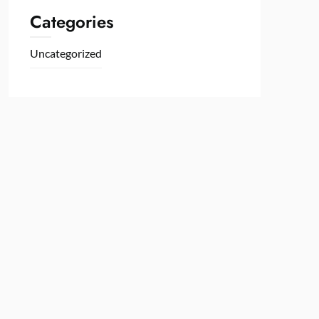
Categories
Uncategorized