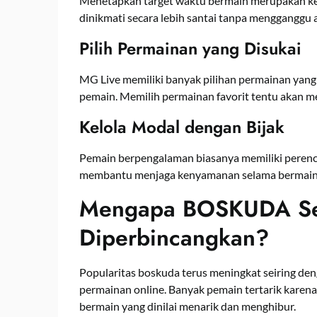
Menetapkan target waktu bermain merupakan keb
dinikmati secara lebih santai tanpa mengganggu a
Pilih Permainan yang Disukai
MG Live memiliki banyak pilihan permainan yang
pemain. Memilih permainan favorit tentu akan
Kelola Modal dengan Bijak
Pemain berpengalaman biasanya memiliki perenc
membantu menjaga kenyamanan selama bermain d
Mengapa BOSKUDA Se
Diperbincangkan?
Popularitas boskuda terus meningkat seiring de
permainan online. Banyak pemain tertarik karena
bermain yang dinilai menarik dan menghibur.