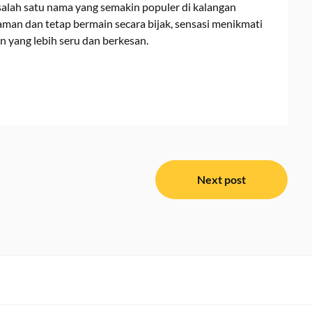
alah satu nama yang semakin populer di kalangan
an dan tetap bermain secara bijak, sensasi menikmati
 yang lebih seru dan berkesan.
Next post