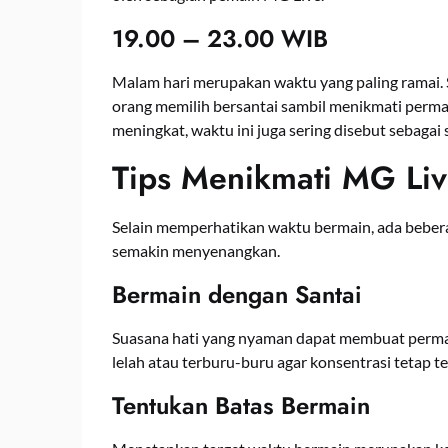
19.00 – 23.00 WIB
Malam hari merupakan waktu yang paling ramai. S
orang memilih bersantai sambil menikmati perma
meningkat, waktu ini juga sering disebut sebagai 
Tips Menikmati MG Li
Selain memperhatikan waktu bermain, ada bebera
semakin menyenangkan.
Bermain dengan Santai
Suasana hati yang nyaman dapat membuat permain
lelah atau terburu-buru agar konsentrasi tetap te
Tentukan Batas Bermain