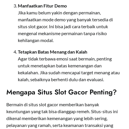
Manfaatkan Fitur Demo
Jika kamu belum yakin dengan permainan,
manfaatkan mode demo yang banyak tersedia di
situs slot gacor. Ini bisa jadi cara terbaik untuk
mengenal mekanisme permainan tanpa risiko
kehilangan modal.
Tetapkan Batas Menang dan Kalah
Agar tidak terbawa emosi saat bermain, penting
untuk menetapkan batas kemenangan dan
kekalahan. Jika sudah mencapai target menang atau
kalah, sebaiknya berhenti dulu dan evaluasi.
Mengapa Situs Slot Gacor Penting?
Bermain di situs slot gacor memberikan banyak
keuntungan yang tak bisa dianggap remeh. Situs-situs ini
dikenal memberikan kemenangan yang lebih sering,
pelayanan yang ramah, serta keamanan transaksi yang