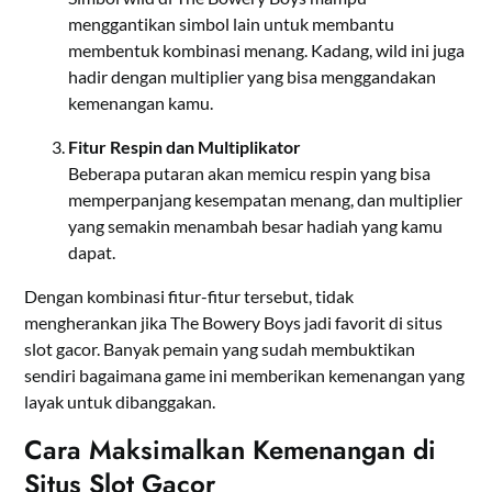
menggantikan simbol lain untuk membantu
membentuk kombinasi menang. Kadang, wild ini juga
hadir dengan multiplier yang bisa menggandakan
kemenangan kamu.
Fitur Respin dan Multiplikator
Beberapa putaran akan memicu respin yang bisa
memperpanjang kesempatan menang, dan multiplier
yang semakin menambah besar hadiah yang kamu
dapat.
Dengan kombinasi fitur-fitur tersebut, tidak
mengherankan jika The Bowery Boys jadi favorit di situs
slot gacor. Banyak pemain yang sudah membuktikan
sendiri bagaimana game ini memberikan kemenangan yang
layak untuk dibanggakan.
Cara Maksimalkan Kemenangan di
Situs Slot Gacor