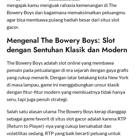
mengajak kamu menguak rahasia kemenangan di The
Bowery Boys dan bagaimana memaksimalkan peluangmu
agar bisa membawa pulang hadiah besar dari situs slot
gacor.
Mengenal The Bowery Boys: Slot
dengan Sentuhan Klasik dan Modern
The Bowery Boys adalah slot online yang membawa
pemain pada petualangan di era sejarah dengan gaya grafis
yang cukup menarik. Dengan latar belakang kota New York
di masa lampau, game ini menggabungkan unsur klasik
dengan fitur-fitur modern yang membuatnya tidak hanya
seru, tapi juga penuh strategi.
Salah satu alasan utama The Bowery Boys kerap dianggap
sebagai game favorit di situs slot gacor adalah karena RTP
(Return to Player)-nya yang cukup bersahabat dan
volatilitas sedang. RTP yang baik berarti peluang untuk