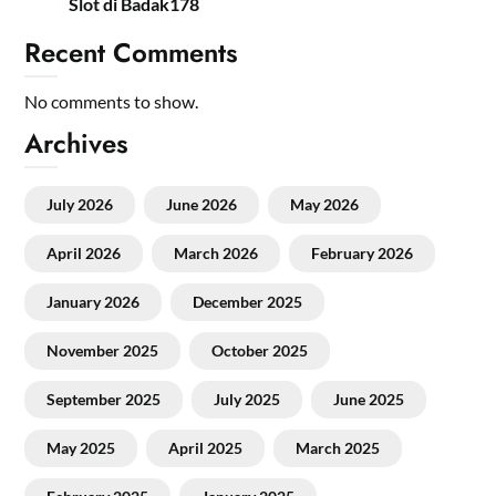
Slot di Badak178
Recent Comments
No comments to show.
Archives
July 2026
June 2026
May 2026
April 2026
March 2026
February 2026
January 2026
December 2025
November 2025
October 2025
September 2025
July 2025
June 2025
May 2025
April 2025
March 2025