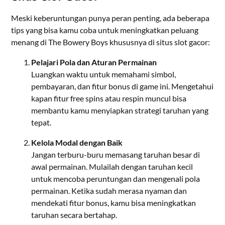
Meski keberuntungan punya peran penting, ada beberapa
tips yang bisa kamu coba untuk meningkatkan peluang
menang di The Bowery Boys khususnya di situs slot gacor:
Pelajari Pola dan Aturan Permainan
Luangkan waktu untuk memahami simbol,
pembayaran, dan fitur bonus di game ini. Mengetahui
kapan fitur free spins atau respin muncul bisa
membantu kamu menyiapkan strategi taruhan yang
tepat.
Kelola Modal dengan Baik
Jangan terburu-buru memasang taruhan besar di
awal permainan. Mulailah dengan taruhan kecil
untuk mencoba peruntungan dan mengenali pola
permainan. Ketika sudah merasa nyaman dan
mendekati fitur bonus, kamu bisa meningkatkan
taruhan secara bertahap.