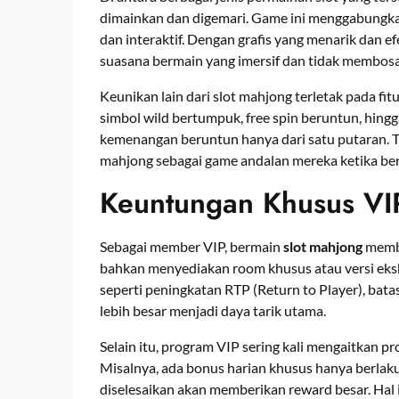
dimainkan dan digemari. Game ini menggabungk
dan interaktif. Dengan grafis yang menarik dan e
suasana bermain yang imersif dan tidak membos
Keunikan lain dari slot mahjong terletak pada fit
simbol wild bertumpuk, free spin beruntun, hing
kemenangan beruntun hanya dari satu putaran. Ti
mahjong sebagai game andalan mereka ketika ber
Keuntungan Khusus VIP
Sebagai member VIP, bermain
slot mahjong
membe
bahkan menyediakan room khusus atau versi ekskl
seperti peningkatan RTP (Return to Player), bata
lebih besar menjadi daya tarik utama.
Selain itu, program VIP sering kali mengaitkan p
Misalnya, ada bonus harian khusus hanya berlaku
diselesaikan akan memberikan reward besar. Hal