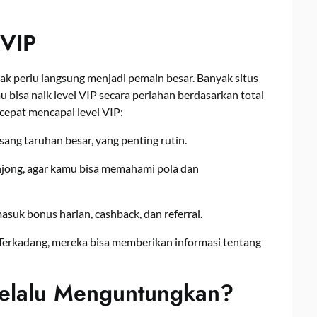
 VIP
ak perlu langsung menjadi pemain besar. Banyak situs
 bisa naik level VIP secara perlahan berdasarkan total
 cepat mencapai level VIP:
ang taruhan besar, yang penting rutin.
hjong, agar kamu bisa memahami pola dan
asuk bonus harian, cashback, dan referral.
Terkadang, mereka bisa memberikan informasi tentang
elalu Menguntungkan?