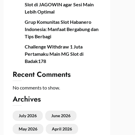
Slot di JAGOWIN agar Sesi Main
Lebih Optimal
Grup Komunitas Slot Habanero
Indonesia: Manfaat Bergabung dan
Tips Berbagi
Challenge Withdraw 1 Juta
Pertamaku Main MG Slot di
Badak178
Recent Comments
No comments to show.
Archives
July 2026
June 2026
May 2026
April 2026