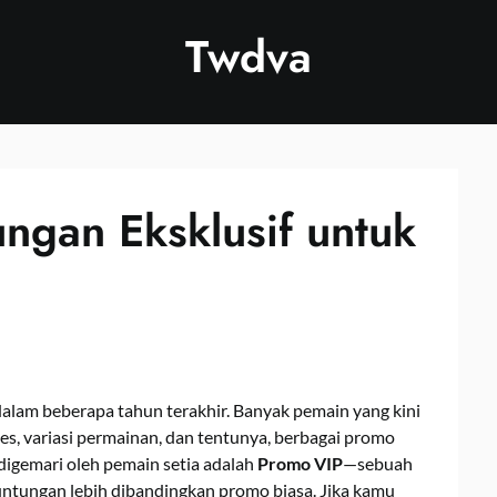
Twdva
ngan Eksklusif untuk
dalam beberapa tahun terakhir. Banyak pemain yang kini
es, variasi permainan, dan tentunya, berbagai promo
 digemari oleh pemain setia adalah
Promo VIP
—sebuah
ntungan lebih dibandingkan promo biasa. Jika kamu