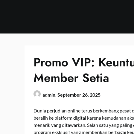
Skip
to
content
Promo VIP: Keuntu
Member Setia
admin,
September 26, 2025
Dunia perjudian online terus berkembang pesat 
beralih ke platform digital karena kemudahan aks
menarik yang ditawarkan. Salah satu yang paling
program eksklusif yang memberikan berbagai keu