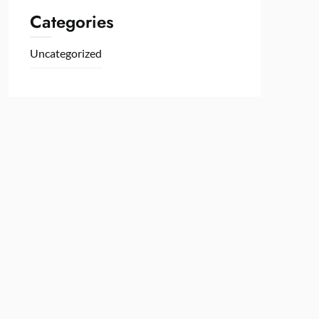
Categories
Uncategorized