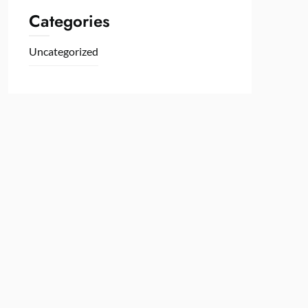
Categories
Uncategorized