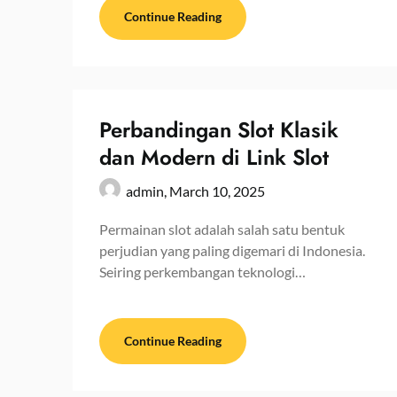
Continue Reading
Perbandingan Slot Klasik
dan Modern di Link Slot
admin,
March 10, 2025
Permainan slot adalah salah satu bentuk
perjudian yang paling digemari di Indonesia.
Seiring perkembangan teknologi…
Continue Reading